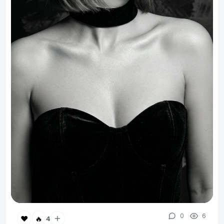
0
6
❤️
🔥
4