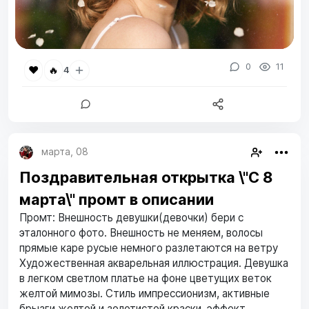
0
11
❤️
🔥
4
марта, 08
Поздравительная открытка \"С 8
марта\" промт в описании
Промт: Внешность девушки(девочки) бери с
эталонного фото. Внешность не меняем, волосы
прямые каре русые немного разлетаются на ветру
Художественная акварельная иллюстрация. Девушка
в легком светлом платье на фоне цветущих веток
желтой мимозы. Стиль импрессионизм, активные
брызги желтой и золотистой краски, эффект