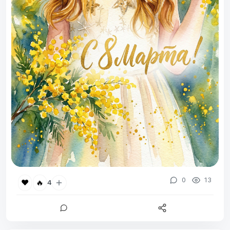
0
13
❤️
🔥
4