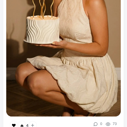
0
73
❤️
🔥
4