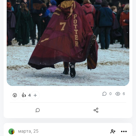
0
6
😮
👍
4
марта, 25