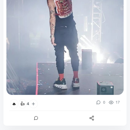
0
17
🔥
👍
4