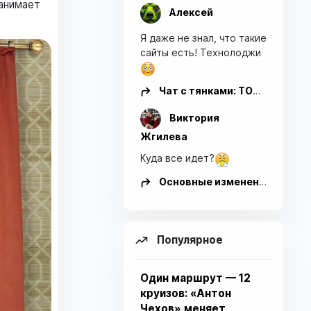
занимает
Алексей
Я даже не знал, что такие
сайты есть! Технолоджи
Чат с тянками: ТОП-9 ИИ-ботов и нейросетей для общения с аниме-тян
Виктория
Жгилева
Куда все идет?
Основные изменения по налогам в 2026 году для ООО и ИП
Популярное
Один маршрут — 12
круизов: «Антон
Чехов» меняет