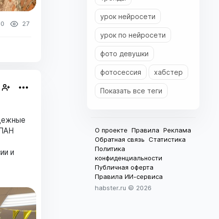
урок нейросети
0
27
урок по нейросети
фото девушки
фотосессия
хабстер
Показать все теги
адежные
 ЛАН
О проекте
Правила
Реклама
Обратная связь
Статистика
Политика
ии и
конфиденциальности
Публичная оферта
Правила ИИ-сервиса
habster.ru ©
2026