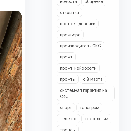
новости
общение
открытка
портрет девочки
премьера
производитель СКС
промт
промт_нейросети
промты
с 8 марта
системная гарантия на
СКС
спорт
телеграм
телепот
технологии
тренды