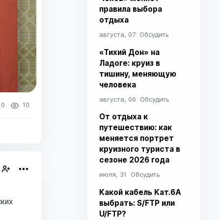
правила выбора
отдыха
августа, 07
Обсудить
«Тихий Дон» на
Ладоге: круиз в
тишину, меняющую
человека
августа, 06
Обсудить
0
10
От отдыха к
путешествию: как
меняется портрет
круизного туриста в
сезоне 2026 года
июля, 31
Обсудить
Какой кабель Кат.6A
ских
выбрать: S/FTP или
U/FTP?