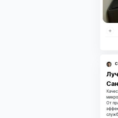
С
Луч
Сан
Качес
микро
От пр
эффек
служб