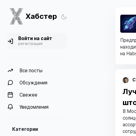
Хабстер
Войти на сайт
Предпр
регистрация
находи
на Habs
Все посты
С
Обсуждения
Луч
Свежее
што
Уведомления
В Мос
солнц
ассор
Категории
сотру