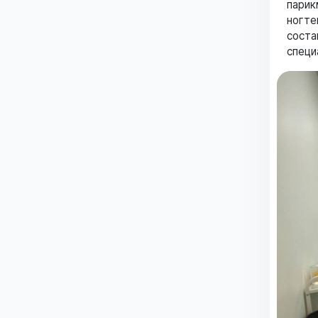
парик
ногте
соста
специ