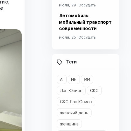
гию,
июля, 29
Обсудить
ри
Летомобиль:
мобильный транспорт
современности
июля, 25
Обсудить
Теги
AI
HR
ИИ
Лан Юнион
СКС
СКС Лан Юнион
женский день
женщина