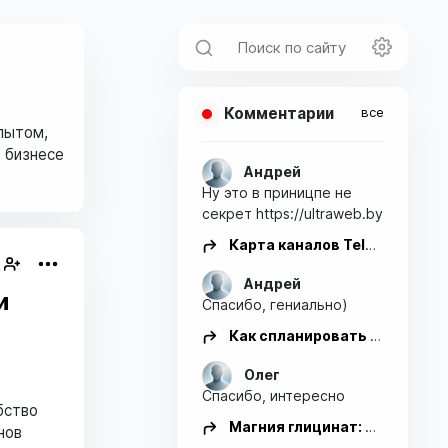
Комментарии
все
опытом,
о бизнесе
Андрей
Ну это в приницпе не
секрет https://ultraweb.by
Карта каналов Telegram на TELEPOT: как устроен новый раздел и зачем он нужен
Андрей
и
Спасибо, гениально)
Как спланировать идеальный отпуск с помощью искусственного интеллекта.
Олег
Спасибо, интересно
бство
Магния глицинат: Для чего нужен, как принимать и какой лучше выбрать (исследования 2026)
нов