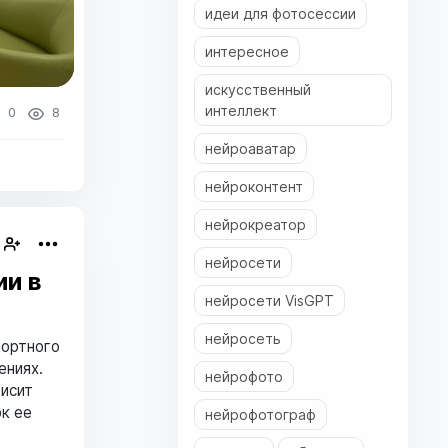
идеи для фотосессии
интересное
искусственный
интеллект
0
8
нейроаватар
нейроконтент
нейрокреатор
нейросети
ии в
нейросети VisGPT
нейросеть
фортного
ениях.
нейрофото
висит
к ее
нейрофотограф