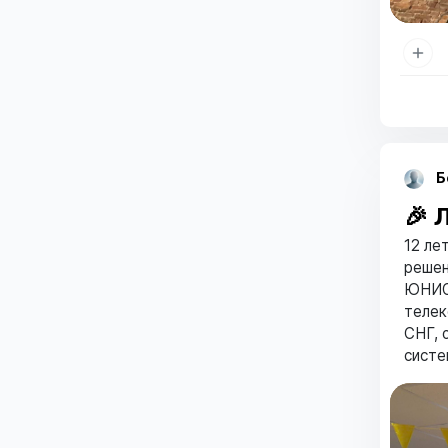
Б
🎉 
12 ле
решен
ЮНИОН
телек
СНГ, 
систе