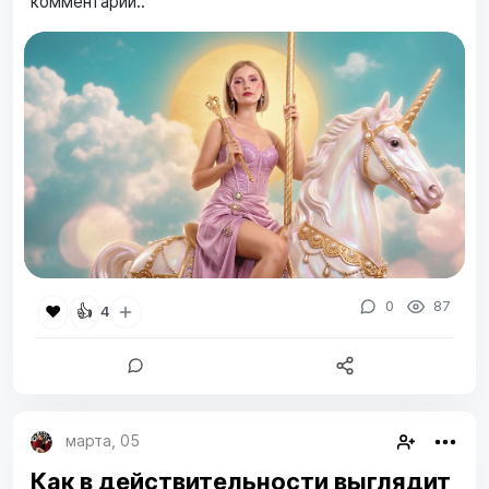
комментарии..
0
87
❤️
👍
4
марта, 05
Как в действительности выглядит