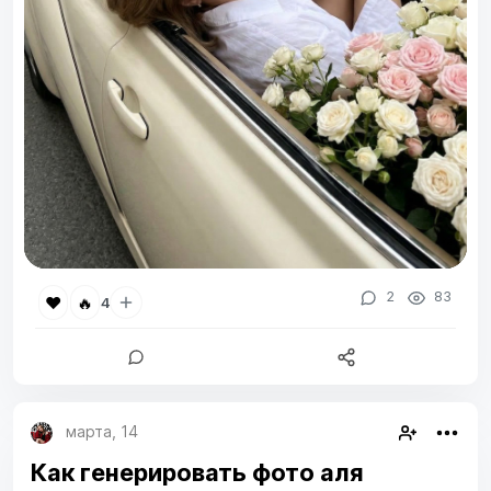
2
83
❤️
🔥
4
марта, 14
Как генерировать фото аля