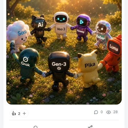
0
28
👍
2